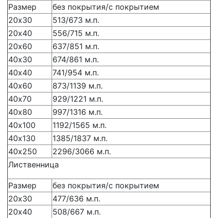
Размер
без покрытия/с покрытием
20х30
513/673 м.п.
20х40
556/715 м.п.
20х60
637/851 м.п.
40х30
674/861 м.п.
40х40
741/954 м.п.
40х60
873/1139 м.п.
40х70
929/1221 м.п.
40х80
997/1316 м.п.
40х100
1192/1565 м.п.
40х130
1385/1837 м.п.
40х250
2296/3066 м.п.
Лиственница
Размер
без покрытия/с покрытием
20х30
477/636 м.п.
20х40
508/667 м.п.