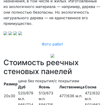
назначения, в том числе и жилых. Изготовленные
из экологичного материала — например, дерева —
они полностью безопасны. Но экологичность
натурального дерева — не единственное его
преимущество.
Фото работ
Стоимость реечных
стеновых панелей
цена без покрытия/с покрытием
Размер
Дуб
Ясень
Лиственница
Сосна
520/679
513/673
472/632
20х30
477/636 м.п.
м.п.
м.п.
м.п.
565/724
556/715
502/662