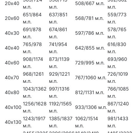
20х40
508/667 м.п.
м.п.
м.п.
м.п.
651/864
637/851
559/773
20х60
568/781 м.п.
м.п.
м.п.
м.п.
691/878
674/861
578/765
40х30
597/786 м.п.
м.п.
м.п.
м.п.
765/978
741/954
616/830
40х40
642/855 м.п.
м.п.
м.п.
м.п.
908/1174
873/1139
693/960
40х60
729/995 м.п.
м.п.
м.п.
м.п.
968/1261
929/1221
726/1019
40х70
767/1060 м.п.
м.п.
м.п.
м.п.
1043/1362
997/1316
766/1085
40х80
812/1131 м.п.
м.п.
м.п.
м.п.
1256/1628
1192/1565
867/1240
40х100
933/1306 м.п.
м.п.
м.п.
м.п.
1243/1917
1385/1837
1062/1514
981/1433
40х130
м.п.
м.п.
м.п.
м.п.