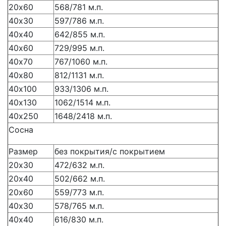
20х60
568/781 м.п.
40х30
597/786 м.п.
40х40
642/855 м.п.
40х60
729/995 м.п.
40х70
767/1060 м.п.
40х80
812/1131 м.п.
40х100
933/1306 м.п.
40х130
1062/1514 м.п.
40х250
1648/2418 м.п.
Сосна
Размер
без покрытия/с покрытием
20х30
472/632 м.п.
20х40
502/662 м.п.
20х60
559/773 м.п.
40х30
578/765 м.п.
40х40
616/830 м.п.